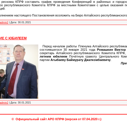
о рескома КПРФ составить график проведения Конференций в районных и городс
ро республиканского Комитета КПРФ за местными Комитетами с целью оказания п
ций.
полнением настоящего Постановления возложить на Бюро Алтайского республиканског
admin2
|
Дата:
30.01.2021
ИЕ С ЮБИЛЕЕМ
Перед началом работы Пленума Алтайского республика
состоявшегося 30 января 2021 года
Ромашкин Виктор
секретарь Алтайского республиканского Комитета КПРФ,
летним юбилеем
Почётную грамоту Центрального Ком
партии
Агыбаеву Баймурату Джаткомбаевичу
.
Пре
admin2
|
Дата:
30.01.2021
© Официальный сайт АРО КПРФ (версия от 07.04.2020 г.)