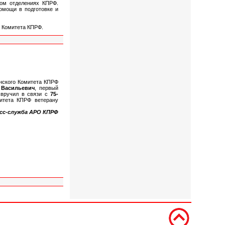
ком отделениях КПРФ.
омощи в подготовке и
о Комитета КПРФ.
нского Комитета КПРФ
 Васильевич
, первый
 вручил в связи с
75-
итета КПРФ ветерану
сс-служба АРО КПРФ