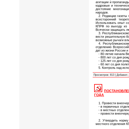
агитации и пропаганд
кадровые и техничес
достояние многонаци
народов.
2. Редакции газеты
всесторонний теоре
Использовать опыт со
КПРФ по выходу из к
Всячески защищать лю
3. Республиканском
вести решительную б
возможные рычаги вл
4. Республиканском
отделению Всероссийс
дат из жизни России 
- 80-летие начала В
- 800 лет со дня ро
- 125 лет со дня рож
- 60 лет со дня поле
5. Контроль над ис
Просмотров:
813
|
Добавил:
ПОСТАНОВЛЕН
ГОДА
1. Провести внеоче
- в первичных отдел
- в местных отделен
- провести внеочер
2. Утвердить норму
местного отделения К