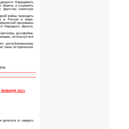
рудящихся. Наращивать
. Беречь и сохранять
е братство советских
идной войны проводить
ма в России и мире.
тикризисной программы
го Народного фронта.
советизма, русофобии,
мацию, используя все
я», республиканскому
ие таких исторических
ПРФ.
 ЯНВАРЯ 2021
 делегата от каждого