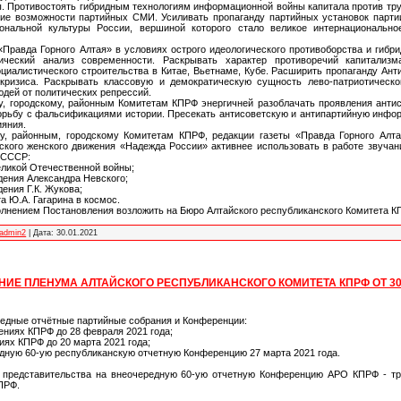
ы. Противостоять гибридным технологиям информационной войны капитала против т
кие возможности партийных СМИ. Усиливать пропаганду партийных установок партии
ональной культуры России, вершиной которого стало великое интернационально
 «Правда Горного Алтая» в условиях острого идеологического противоборства и гибр
тический анализ современности. Раскрывать характер противоречий капитализ
циалистического строительства в Китае, Вьетнаме, Кубе. Расширить пропаганду Ан
ризиса. Раскрывать классовую и демократическую сущность лево-патриотическо
дей от политических репрессий.
у, городскому, районным Комитетам КПРФ энергичней разоблачать проявления анти
орьбу с фальсификациями истории. Пресекать антисоветскую и антипартийную инфор
ияния.
у, районным, городскому Комитетам КПРФ, редакции газеты «Правда Горного Алта
кого женского движения «Надежда России» активнее использовать в работе звучан
и СССР:
еликой Отечественной войны;
ждения Александра Невского;
дения Г.К. Жукова;
та Ю.А. Гагарина в космос.
полнением Постановления возложить на Бюро Алтайского республиканского Комитета К
admin2
|
Дата:
30.01.2021
ИЕ ПЛЕНУМА АЛТАЙСКОГО РЕСПУБЛИКАНСКОГО КОМИТЕТА КПРФ ОТ 30
редные отчётные партийные собрания и Конференции:
ениях КПРФ до 28 февраля 2021 года;
иях КПРФ до 20 марта 2021 года;
едную 60-ую республиканскую отчетную Конференцию 27 марта 2021 года.
 представительства на внеочередную 60-ую отчетную Конференцию АРО КПРФ - три
ПРФ.