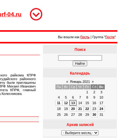
rf-04.ru
Вы вошли как
Гость
|
Группа
"
Гости
"
Поиск
Календарь
ского райкома КПРФ
гудайского районного
«
Январь 2021
»
речу были приглашены
КПРФ Михаил Иванович
Пн
Вт
Ср
Чт
Пт
Сб
Вс
итета КПРФ, главный
1
2
3
а Колесникова.
4
5
6
7
8
9
10
11
12
13
14
15
16
17
18
19
20
21
22
23
24
25
26
27
28
29
30
31
Архив записей