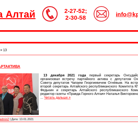
2-27-52;
а Алтай
info@kp
2-30-58
»
13
АРТАКТИВА
13 декабря 2021 года
первый секретарь Онгудай
организовал встречу партийного актива с депутатом Он
Совета депутатов Чапаем Георгиевичем Огнёвым. На вст
второй секретарь Алтайского республиканского Комитета 
Федькин и секретарь Алтайского республиканского Ком
редактор газеты «Правда Горного Алтая» Наталья Викторовн
...
Читать дальше »
admin2
|
Дата:
13.01.2021