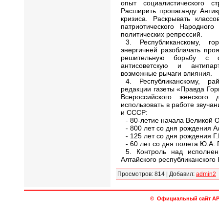
опыт социалистического ст
Расширить пропаганду Анти
кризиса. Раскрывать класс
патриотического Народног
политических репрессий.
3. Республиканскому, г
энергичней разоблачать про
решительную борьбу с ф
антисоветскую и антипа
возможные рычаги влияния.
4. Республиканскому, р
редакции газеты «Правда Гор
Всероссийского женского
использовать в работе звучан
и СССР:
- 80-летие начала Великой 
- 800 лет со дня рождения А
- 125 лет со дня рождения Г.
- 60 лет со дня полета Ю.А. 
5. Контроль над исполне
Алтайского республиканского
Просмотров
:
814
|
Добавил
:
admin2
© Официальный сайт АРО 