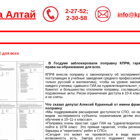
2-27-52;
а Алтай
info@kp
2-30-58
Е для всех
В Госдуме заблокировали поправку КПРФ, гар
права на образование для всех.
КПРФ внесла поправку к законопроекту об эксперимен
поступающих в учебные заведения среднего профессион
только русский и математика), чтобы на уровне закон
каждого ученика, сдавшего ГИА на «удовлетворительно», п
Комитет и большинство отклонили поправку, сославшис
подзаконные акты. Риски ограничения доступа в 10-й клас
и не сняты.
Что сказал депутат Алексей Куринный от имени фр
поправк
у
:
«Мы поддерживаем расширение доступности СПО, но не
видом эксперимента субъекты ограничивали детям во
обучение в 10–11-х классах».
«Поправка очень простая: сдал ГИА на “удовлетворите
пойти в 10?й класс. Это прямая гарантия, чтобы регио
барьеры и “перегонять” ребят в СПО».
«Сегодня это может не проявляться в виде жалоб
возможность есть. Завтра кто-то поднимет порог