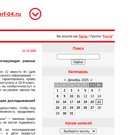
rf-04.ru
Вы вошли как
Гость
|
Группа
"
Гости
"
Поиск
21.12.2025
антирующую равные
Календарь
те «2 вместо 4» (для
ального образования —
а гарантировать право
«
Декабрь 2025
»
оступить в 10-й класс.
Пн
Вт
Ср
Чт
Пт
Сб
Вс
ь на «избыточность» и
с на уровне закона так
1
2
3
4
5
6
7
8
9
10
11
12
13
14
акции докладывавший
15
16
17
18
19
20
21
22
23
24
25
26
27
28
допустимо, чтобы под
зможность продолжить
29
30
31
льно” — имеешь право
ны не могли поднимать
Архив записей
, но потенциальная
 — и дети окажутся