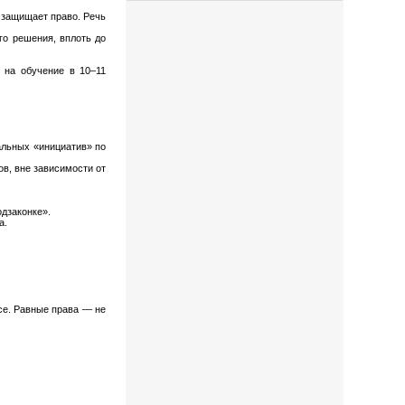
н защищает право. Речь
го решения, вплоть до
 на обучение в 10–11
альных «инициатив» по
в, вне зависимости от
одзаконке».
а.
се. Равные права — не