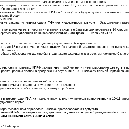
заложниками административного решения».
ить норму в законе, а не в подзаконных актах. Подзаконка меняется приказом, зако
 образованию для всех».
 принять в 10?й класс при сдаче ГИА на “тройку”, мы будем добиваться отмены тако
ционный суд».
ки КПРФ
:
овне закона: успешная сдача ГИА (на «удовлетворительно») = безусловное право
ь регионов «играть порогами» и вводить скрытые барьеры для перевода в 10 классы.
стративного давления» на выбор образовательного трека — школа или СПО.
:
нистерств — не защита на годы вперед: их можно быстро изменить.
нта до 12 регионов увеличивает ставку: без законной гарантии повышается риск лок
10-е классы.
 общего образования должно быть одинаково защищено для всех выпускников 9 классо
 отклонили поправку КПРФ, заявив, что «проблем нет» и «регулирование уже есть в п
акрепить равные права на продолжение обучения в 10–11 классах прямой нормой закон
и качественный эксперимент «2 вместо 4».
 ограничивать право на обучение в 10–11 классах.
 равных прав на образование для каждого ребенка.
ь в законе: сдал ГИА на «удовлетворительно» — имеешь право учиться в 10–11 клас
туционная норма.
гарантированном переводе в 10 класс проголосовало 84 депутата.
фракции КПРФ, три «единоросса», два «новолюда» и фракция «Справедливой России».
вана голосами «ЕР», ЛДПР и «НЛ»
.me/obuhovpro