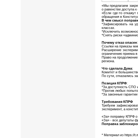
«Мы предлагаем закреп
о равенстве доступа к
«Если где-то откажут
обращения в Конститу
В чем смысл поправ
*Зафиксировать на ур
классах.
*Исключить возможност
*Снять риски «админи
Почему отказ опасен
Ссылки на приказы ми
Расширение экспериме
ограничению приема в 
Право на продолжение
региона.
Что сделала Дума
:
Комитет и большинство
По сути, отказались з
Позиция КПРФ
:
*За доступность СПО 
*Против любых попыток
*За законные гарантии
Требования КПРФ
Требуем зафиксироват
эксперимент, а консти
«За» поправку КПРФ о 
«За» - все депутаты 
Поправка заблокиро
* Материал из https://t