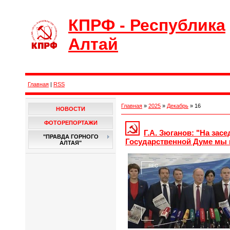
КПРФ - Республика
Алтай
Главная
|
RSS
Главная
»
2025
»
Декабрь
»
16
НОВОСТИ
ФОТОРЕПОРТАЖИ
Г.А. Зюганов: "На за
"ПРАВДА ГОРНОГО
Государственной Думе мы п
АЛТАЯ"