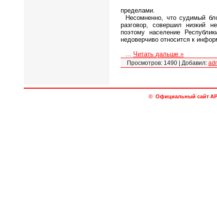
пределами.
Несомненно, что судимый бл
разговор, совершил низкий не
поэтому население Республи
недоверчиво относится к инфор
...
Читать дальше »
Просмотров:
1490
|
Добавил:
ad
© Официальный сайт АРО 