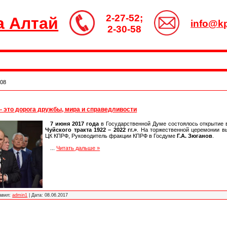
2-27-52;
а Алтай
info@kp
2-30-58
08
 - это дорога дружбы, мира и справедливости
7 июня 2017 года
в Государственной Думе состоялось открытие
Чуйского тракта 1922
–
2022 гг.»
. На торжественной церемонии в
ЦК КПРФ, Руководитель фракции КПРФ в Госдуме
Г.А. Зюганов
.
...
Читать дальше »
авил:
admin1
|
Дата:
08.06.2017