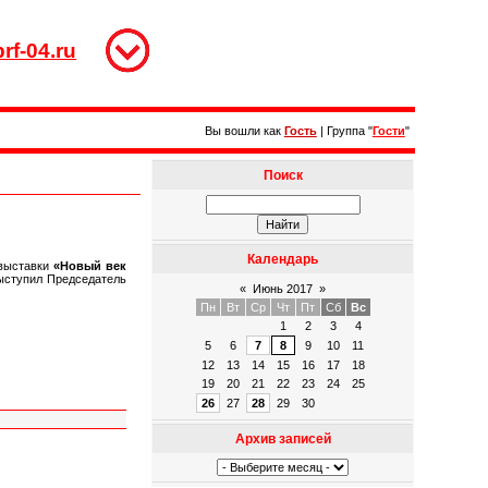
rf-04.ru
Вы вошли как
Гость
|
Группа
"
Гости
"
Поиск
Календарь
 выставки
«Новый век
ыступил Председатель
«
Июнь 2017
»
Пн
Вт
Ср
Чт
Пт
Сб
Вс
1
2
3
4
5
6
7
8
9
10
11
12
13
14
15
16
17
18
19
20
21
22
23
24
25
26
27
28
29
30
Архив записей