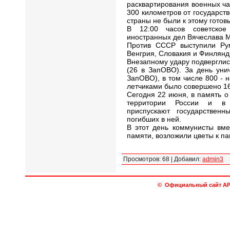
расквартирования военных ча
300 километров от государст
страны не были к этому готов
В 12:00 часов советское
иностранных дел Вячеслава М
Против СССР выступили Рум
Венгрия, Словакия и Финлянд
Внезапному удару подверглис
(26 в ЗапОВО). За день уни
ЗапОВО), в том числе 800 - 
летчиками было совершено 16
Сегодня 22 июня, в память о
территории России и в с
приспускают государстве
погибших в ней.
В этот день коммунисты вме
памяти, возложили цветы к п
Просмотров
:
68
|
Добавил
:
admin3
© Официальный сайт АРО 