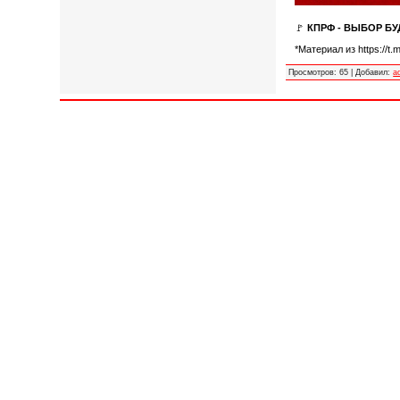
🚩
КПРФ - ВЫБОР Б
*Материал из https://t
Просмотров
:
65
|
Добавил
:
a