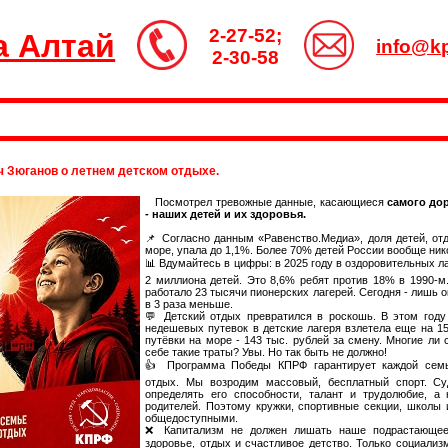
2-27-52;
а Алтай
info@kp
2-30-58
 Зюганов о летнем детском отдыхе.
Посмотрел тревожные данные, касающиеся
самого дор
- наших детей и их здоровья.
📌 Согласно данным «Равенство.Медиа», доля детей, от
море, упала до 1,1%. Более 70% детей России вообще ник
📊 Вдумайтесь в цифры: в 2025 году в оздоровительных л
2 миллиона детей. Это 8,6% ребят против 18% в 1990-м.
работало 23 тысячи пионерских лагерей. Сегодня - лишь ок
в 3 раза меньше.
💬 Детский отдых превратился в роскошь. В этом году
недешевых путевок в детские лагеря взлетела еще на 1
путёвки на море - 143 тыс. рублей за смену. Многие ли 
себе такие траты? Увы. Но так быть не должно!
👍 Программа Победы КПРФ гарантирует каждой семь
отдых. Мы возродим массовый, бесплатный спорт. Су
определять его способности, талант и трудолюбие, а
родителей. Поэтому кружки, спортивные секции, школы
общедоступными.
❌ Капитализм не должен лишать наше подрастающее
здоровье, отдых и счастливое детство. Только социализм