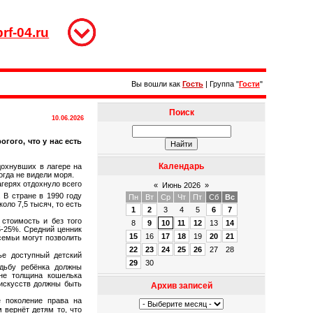
rf-04.ru
Вы вошли как
Гость
|
Группа
"
Гости
"
Поиск
10.06.2026
огого, что у нас есть
Календарь
дохнувших в лагере на
огда не видели моря.
агерях отдохнуло всего
«
Июнь 2026
»
 В стране в 1990 году
Пн
Вт
Ср
Чт
Пт
Сб
Вс
оло 7,5 тысяч, то есть
1
2
3
4
5
6
7
 стоимость и без того
8
9
10
11
12
13
14
5-25%. Средний ценник
15
16
17
18
19
20
21
семьи могут позволить
22
23
24
25
26
27
28
е доступный детский
29
30
дьбу ребёнка должны
 не толщина кошелька
 искусств должны быть
Архив записей
 поколение права на
 вернёт детям то, что