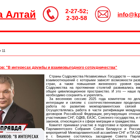
2-27-52;
а Алтай
info@kp
2-30-58
»
11
ов: "В интересах дружбы и взаимовыгодного сотрудничества"
Страны Содружества Независимых Государств — наши 
взаимоотношений с которыми зависят возможности раз
стран, а также повышения жизненного уровня гра
Содружества на протяжении столетий развивались в
общее цивилизационное пространство. И это — наше п
необходимо сохранять и укреплять.
За весеннюю сессию 2025 года комитетом по дел
интеграции и связям с соотечественниками проделан
работа по развитию межпарламентских связей
Осуществлялась работа в части ратификации междуна
договоров Российской Федерации, регулирующих отноше
участниками СНГ, ОДКБ, ЕАЭС, Союзного государства, и
законов, относящихся к сфере миграции и гражданства.
Комитет принимал участие в подготовке и проведении
Парламентского Собрания Союза Беларуси и Росси
мероприятий Межпарламентской ассамблеи СНГ и ПА ОДК
в г. Бишкеке состоялось заседание Совета Парла
Организации Договора о коллективной безопасности, а