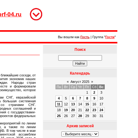
rf-04.ru
Вы вошли как
Гость
|
Группа
"
Гости
"
Поиск
Календарь
ближайшие соседи, от
вития экономик наших
«
Август 2025
»
ждан. Народы стран
месте и формировали
Пн
Вт
Ср
Чт
Пт
Сб
Вс
реимущество, которое
1
2
3
ам СНГ, евразийской
4
5
6
7
8
9
10
а большая системная
11
12
13
14
15
16
17
 со странами СНГ.
родных соглашений и
18
19
20
21
22
23
24
ния с государствами-
 проектов федеральных
25
26
27
28
29
30
31
 мероприятий по линии
Архив записей
и, а также по линии
Б. В том числе в мае
ментской ассамблеи
 16 июня 2025 года в