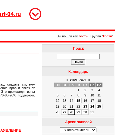
rf-04.ru
Вы вошли как
Гость
|
Группа
"
Гости
"
Поиск
Календарь
«
Июль 2021
»
ах; создать систему
Пн
Вт
Ср
Чт
Пт
Сб
Вс
ение прав и отказ от
1
2
3
4
 Это происходит из-за
 70-80-90% поддержки.
5
6
7
8
9
10
11
12
13
14
15
16
17
18
19
20
21
22
23
24
25
26
27
28
29
30
31
Архив записей
ЗАЯВЛЕНИЕ