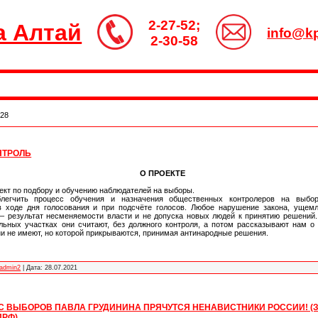
2-27-52;
а Алтай
info@kp
2-30-58
28
НТРОЛЬ
О ПРОЕКТЕ
ект по подбору и обучению наблюдателей на выборы.
блегчить процесс обучения и назначения общественных контролеров на выбор
в ходе дня голосования и при подсчёте голосов. Любое нарушение закона, ущемл
– результат несменяемости власти и не допуска новых людей к принятию решений.
ельных участках они считают, без должного контроля, а потом рассказывают нам о
ни не имеют, но которой прикрываются, принимая антинародные решения.
admin2
|
Дата:
28.07.2021
С ВЫБОРОВ ПАВЛА ГРУДИНИНА ПРЯЧУТСЯ НЕНАВИСТНИКИ РОССИИ! (
ПРФ)