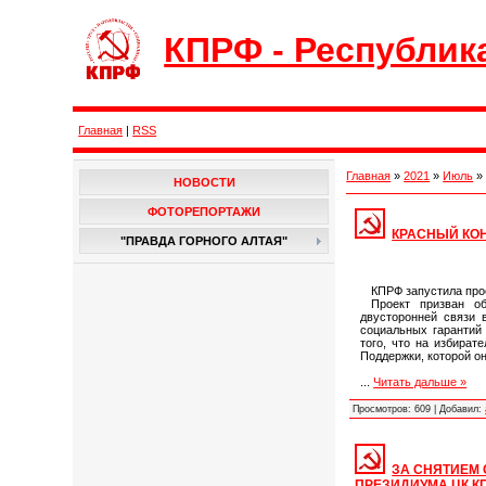
КПРФ - Республик
Главная
|
RSS
Главная
»
2021
»
Июль
»
НОВОСТИ
ФОТОРЕПОРТАЖИ
КРАСНЫЙ КО
"ПРАВДА ГОРНОГО АЛТАЯ"
КПРФ запустила про
Проект призван о
двусторонней связи 
социальных гарантий 
того, что на избират
Поддержки, которой о
...
Читать дальше »
Просмотров:
609
|
Добавил:
ЗА СНЯТИЕМ 
ПРЕЗИДИУМА ЦК К