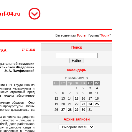
rf-04.ru
Вы вошли как
Гость
|
Группа
"
Гости
"
Поиск
Э.А.
27.07.2021
ирательной комиссии
ссийской Федерации
Календарь
Э. А. Памфиловой
!
«
Июль 2021
»
Пн
Вт
Ср
Чт
Пт
Сб
Вс
ии П.Н. Грудинина из
1
2
3
4
читаем незаконным и
носит огромный вред
5
6
7
8
9
10
11
ет людям абсолютное
12
13
14
15
16
17
18
ничным образом. Оно
19
20
21
22
23
24
25
Генпрокуратуры. Члены
орные доказательства
26
27
28
29
30
31
а из числа кандидатов
Архив записей
хозяйство – лучшее в
ублей, дети работников
лу и детские сады и
х красивых в России