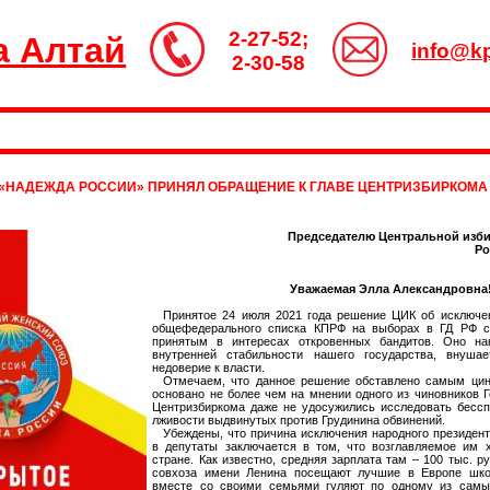
2-27-52;
а Алтай
info@kp
2-30-58
 «НАДЕЖДА РОССИИ» ПРИНЯЛ ОБРАЩЕНИЕ К ГЛАВЕ ЦЕНТРИЗБИРКОМА 
Председателю Центральной изб
Ро
Уважаемая Элла Александровна
Принятое 24 июля 2021 года решение ЦИК об исключен
общефедерального списка КПРФ на выборах в ГД РФ с
принятым в интересах откровенных бандитов. Оно на
внутренней стабильности нашего государства, внуша
недоверие к власти.
Отмечаем, что данное решение обставлено самым ци
основано не более чем на мнении одного из чиновников 
Центризбиркома даже не удосужились исследовать бессп
лживости выдвинутых против Грудинина обвинений.
Убеждены, что причина исключения народного президент
в депутаты заключается в том, что возглавляемое им 
стране. Как известно, средняя зарплата там – 100 тыс. р
совхоза имени Ленина посещают лучшие в Европе шко
вместе со своими семьями гуляют по одному из самы