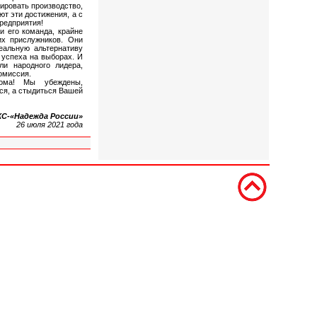
ировать производство,
т эти достижения, а с
предприятия!
и его команда, крайне
их прислужников. Они
еальную альтернативу
 успеха на выборах. И
ли народного лидера,
омиссия.
кома! Мы убеждены,
ся, а стыдиться Вашей
С-«Надежда России»
26 июля 2021 года