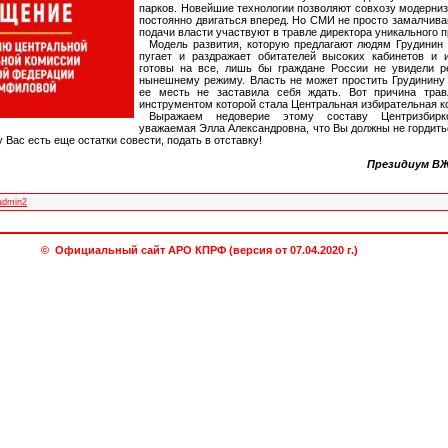
парков. Новейшие технологии позволяют совхозу модерниз
постоянно двигаться вперед. Но СМИ не просто замалчиваю
подачи власти участвуют в травле директора уникального 
Модель развития, которую предлагают людям Грудинин 
пугает и раздражает обитателей высоких кабинетов и 
готовы на все, лишь бы граждане России не увидели р
нынешнему режиму. Власть не может простить Грудинину
ее месть не заставила себя ждать. Вот причина трав
инструментом которой стала Центральная избирательная к
Выражаем недоверие этому составу Центризбир
уважаемая Элла Александровна, что Вы должны не гордить
у Вас есть еще остатки совести, подать в отставку!
Президиум ВЖ
admin2
© Официальный сайт АРО КПРФ (версия от 07.04.2020 г.)