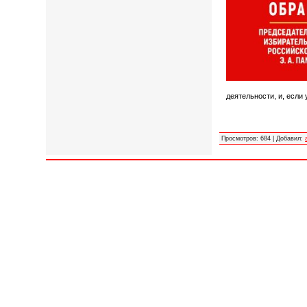
деятельности, и, если 
Просмотров
:
684
|
Добавил
: