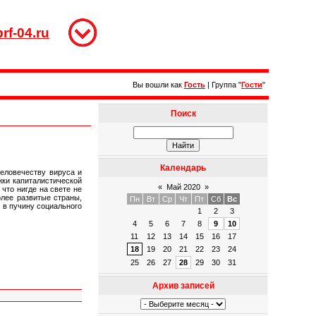
rf-04.ru
Вы вошли как
Гость
|
Группа
"
Гости
"
Поиск
Календарь
человечеству вируса и
жки капиталистической
«
Май 2020
»
что нигде на свете не
олее развитые страны,
Пн
Вт
Ср
Чт
Пт
Сб
Вс
 в пучину социального
1
2
3
4
5
6
7
8
9
10
11
12
13
14
15
16
17
18
19
20
21
22
23
24
25
26
27
28
29
30
31
Архив записей