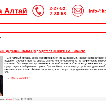
2-27-52;
а Алтай
info@kp
2-30-58
8
жень Державы. Статья Председателя ЦК КПРФ Г.А. Зюганова
Системный кризис, резко обострившийся из-за пандемии ранее неизвестного 
падения мировых цен на сырьё, окончательно обнажил катастрофические издер
системы. Эти издержки проявляются по всей планете. Они ясно указывают на то, 
существует «либерального рая». При глобалистском мироустройстве даже наиб
сталкиваясь с масштабными вызовами, явно пасуют перед ними и соскальзывают
зла.
...
Читать дальше »
авил:
admin1
|
Дата:
18.05.2020