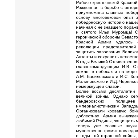
Рабоче-крестьянской Красной
Рожденная в борьбе с интер
приумножила славные победн
основу многовековой опыт 
победоносную историю нашей
начиная с не знавшего пораж
и святого Ильи Муромца! С
героической обороны Севасто
Красной Армии удалось с
революции представителе
защитить завоевания Велико
Антанты и сохранить целостн
В годы Великой Отечественно
главнокомандующим И.В. С
земле, в небесах и на море.
А.М. Василевского и И.С. Кон
Малиновского и И.Д. Черняхо
немеркнущей славой.
Более восьми десятилетий
великой войны. Однако сег
бандеровских полица
империалистическим Западом
Организовали кровавую бой
доблестная Армия вынужден
любимой Родины, защищать м
теперь уже славные внуки
мужественно громят последова
в годы той страшной войны,