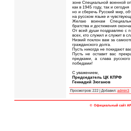
зоне Специальной военной опе
как в 1945 году, так и сегодн
но и сберечь Русский мир, 
на русском языке и чувствующ
Желаю воинам Специальн
братства и достижения оконч
От всей души поздравляю с 
всех, кто служил и служит в 
Низкий поклон вам за самоот
гражданского долга.
Пусть никогда не покидают вас
Пусть не оставит вас прекр
предками, а слава русског
победами!
С уважением,
Председатель ЦК КПРФ
Геннадий Зюганов
Просмотров
:
222
|
Добавил
:
admin3
© Официальный сайт АРО 