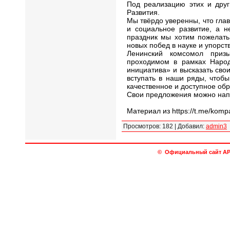
Под реализацию этих и дру
Развития.
Мы твёрдо уверенны, что гла
и социальное развитие, а н
праздник мы хотим пожелать
новых побед в науке и упорст
Ленинский комсомол приз
проходимом в рамках Наро
инициатива» и высказать сво
вступать в наши ряды, чтоб
качественное и доступное обр
Свои предложения можно напра
Материал из https://t.me/komp
Просмотров
:
182
|
Добавил
:
admin3
© Официальный сайт АРО 