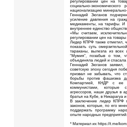
регулировании цен на тов
социально-экономического
национализацию минерально-
Геннадий Зюганов подчеркн
усиление давления на гражд
медикаменты, на тарифы. И 
внутреннее единство обществ
«Мы считаем, исключитель
регулировании цен на товары
Лидер КПРФ также отметил, 
показать суть омерзительно
тараканы, вылезла из всех 
“Мумия”, позабыв о том, ч
объединяла людей и спасала 
Геннадий Зюганов заявил,
советскую эпоху сегодня по
призвал не забывать, что с
борьбы против фашизма д
Компартией, КНДР с ее 
коммунистами, которые 
агрессоров, наши друзья в 
братья на Кубе, в Никарагуа и
В заключение лидер КПРФ п
законов, которые, по его мн
поддержать программу наро
опыте народных предприятий
* Материал их https://t.me/kom