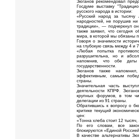
Зюганов рекомендовал пред
Госдуме выставку "Традицио
русского народа в истории:
«Русский народ за тысячу 
народностей, не порушив ни 
традиции», — подчеркнул он
также заявил, что сегодня 
мира, в которой мы обязаны п
Говоря о значимости истори
на глубокую связь между 4 и 
«Любая попытка противоп
разрушительна, но и абсол
напомнив, что обе даты 
государственности.
Зюганов также напомнил
эффективным, самым побе
страны.
Значительная часть высту
деятельности КПРФ. Зюгано
крупных форумов, в том чи
делегации из 91 страны.
Обратившись к вопросу о бю
критике текущий экономичес
цен:
«Тонна хлеба стоит 12 тысяч, 
По его словам, все зако
блокируются «Единой Россией
В качестве альтернативы Зю