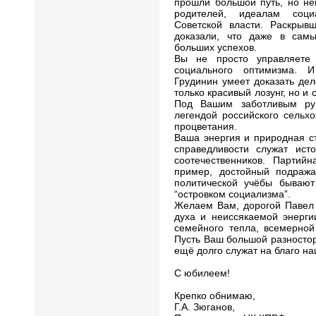
прошли большой путь, но не
родителей, идеалам соци
Советской власти. Раскрывш
доказали, что даже в сам
больших успехов.
Вы не просто управляете
социального оптимизма. 
Грудинин умеет доказать дел
только красивый лозунг, но и
Под Вашим заботливым ру
легендой российского сельхо
процветания.
Ваша энергия и природная ст
справедливости служат ист
соотечественников. Партий
пример, достойный подража
политической учёбы бывают
“островком социализма”.
Желаем Вам, дорогой Павел 
духа и неиссякаемой энерги
семейного тепла, всемерной
Пусть Ваш большой разносто
ещё долго служат на благо н
С юбилеем!
Крепко обнимаю,
Г.А. Зюганов,