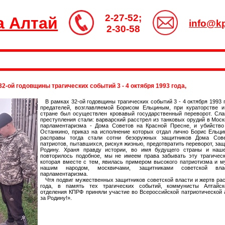
2-27-52;
а Алтай
info@kp
2-30-58
2-ой годовщины трагических событий 3 - 4 октября 1993 года,
В рамках 32-ой годовщины трагических событий 3 - 4 октября 1993 
предателей, возглавляемой Борисом Ельциным, при кураторстве 
стране был осуществлен кровавый государственный переворот. Сл
преступления стали: варварский расстрел из танковых орудий в Моск
парламентаризма - Дома Советов на Красной Пресне, и убийств
Останкино, приказ на исполнение которых отдал лично Борис Ельц
расправы тогда стали сотни безоружных защитников Дома Сов
патриотов, пытавшихся, рискуя жизнью, предотвратить переворот, за
Родину. Храня правду истории, во имя будущего страны и наше
повторилось подобное, мы не имеем права забывать эту трагическ
которая вместе с тем, явилась примером высокого патриотизма и м
нашим народом, москвичами, защитниками советской вла
парламентаризма.
Чтя подвиг мужественных защитников советской власти и жертв рас
года, в память тех трагических событий, коммунисты Алтайско
отделения КПРФ приняли участие во Всероссийской патриотической
за Родину!».