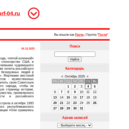
rf-04.ru
Вы вошли как
Гость
|
Группа
"
Гости
"
Поиск
04.10.2025
года, «пятой колонной»
и спонсорстве США, в
агаемыми чудовищного
Календарь
ве оплота российского
о безоружных людей в
ин. Жертвами жестокой
«
Октябрь 2025
»
етов - мужественных
Пн
Вт
Ср
Чт
Пт
Сб
Вс
щитить свою Советскую
го народа, чтобы не
1
2
3
4
5
ую страницу истории,
6
7
8
9
10
11
12
ужества, проявленного
сти и российского
13
14
15
16
17
18
19
20
21
22
23
24
25
26
стрела в октябре 1993
го республиканского
27
28
29
30
31
 акции «Они сражались
Архив записей