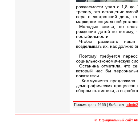
рождаемости упал с 1,8 до 1
тревогу, это истощение живой
вера в завтрашний день, то
маркером социальной усталос
Молодые семьи, по слова
рождения детей не потому, ч
нестабильности.
Чтобы развивать наши т
возделывать их, нас должно 
Поэтому требуется перео
социально-экономическую сис
Останина отметила, что се
который нес бы персональн
показатели.
Коммунистка предложила с
демографических процессов 
сбором статистики, а вырабо
Просмотров
:
4665
|
Добавил
:
admin
© Официальный сайт АРО 