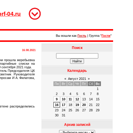
rf-04.ru
Вы вошли как
Гость
|
Группа
"
Гости
"
Поиск
16.08.2021
сии прошла жеребьевка
партийные списки на
 сентября 2021 года.
Календарь
итель Председателя ЦК
ветник Руководителя
просам И А. Филатова,
«
Август 2021
»
Пн
Вт
Ср
Чт
Пт
Сб
Вс
1
2
3
4
5
6
7
8
9
10
11
12
13
14
15
16
17
18
19
20
21
22
етене распределились
23
24
25
26
27
28
29
30
31
Архив записей