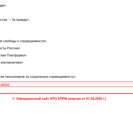
ди».
ссия – За правду».
ия свободы и справедливости».
исты России».
нская Платформа».
 альтернатива».
.
тия пенсионеров за социальную справедливость».
admin2
© Официальный сайт АРО КПРФ (версия от 07.04.2020 г.)