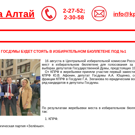
2-27-52;
а Алтай
info@kp
2-30-58
 ГОСДУМЫ БУДЕТ СТОЯТЬ В ИЗБИРАТЕЛЬНОМ БЮЛЛЕТЕНЕ ПОД №1
16 августа в Центральной избирательной комиссии Рос
мест в избирательном бюллетене для голосования за 
выборах депутатов Государственной Думы, предстоящих 19
От КПРФ в жеребьевке приняли участие первый замест
КПРФ Ю.В. Афонин, депутат Госдумы А.А. Ющенко, со
фракции КПРФ в Госдуме Г.А. Зюганова по юридическим во
ряд кандидатов в депутаты Госдумы.
По результатам жеребьевки места в избирательном бюлл
так:
1. КПРФ.
огическая партия «Зелёные».