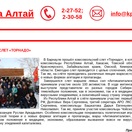
2-27-52;
а Алтай
info@kp
2-30-58
СЛЕТ «ТОРНАДО»
В Барнауле прошёл комсомольский слет «Торнадо», в ко
комсомольцы Республики Алтай, Хакасии, Томской обл
Красноярского, Забайкальских краев, Омской, Кемеро
области. Ежегодно слет проводится с целью сплочения, об
Так же, на слёте проводились различные лекции марксистс
о новых формах агитации и пропаганды.
Завершился слет маршем левых сил «Антикапитали
принимали участие около 100 активистов. В ходе митин
выступили представители из разных городов Сибир
тяжелейшее положение, как в экономике, так и в медицин
вирусными эпидемиями, а охватившей нашу страну эпидем
Из Республики Алтай в слёте принимали участие: перв
РФ, Долговых Вера Сергеевна, третий секретарь АРО ЛК
Сергеевна, комсомольцы Башкатова Дарья Евгеньев
Николаевич. Так же, приняли участие комсомольцы Чойск
азанцев Руслан Аркадьевич. Особенно комсомольцам понравилась политическая иг
нской теории и о новых формах агитации и пропаганды, марш «Антикапитализм»,
лом положение в медицине, экономике, образовании вызванное вовсе не виру
ну эпидемией капитализма.
Пре