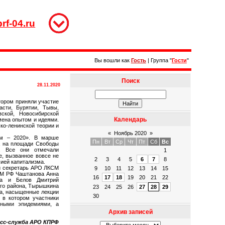
rf-04.ru
Вы вошли как
Гость
|
Группа
"
Гости
"
Поиск
28.11.2020
тором приняли участие
асти, Бурятии, Тывы,
вской, Новосибирской
Календарь
мена опытом и идеями.
ко-ленинской теории и
«
Ноябрь 2020
»
зм – 2020». В марше
Пн
Вт
Ср
Чт
Пт
Сб
Вс
га на площади Свободы
и. Все они отмечали
1
е, вызванное вовсе не
2
3
4
5
6
7
8
ией капитализма.
ый секретарь АРО ЛКСМ
9
10
11
12
13
14
15
СМ РФ Чаштанова Анна
16
17
18
19
20
21
22
на и Белов Дмитрий
ого района, Тырышкина
23
24
25
26
27
28
29
ра, насыщенные лекции
30
 в котором участники
сными эпидемиями, а
Архив записей
сс-служба АРО КПРФ