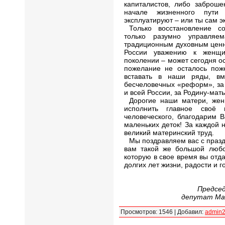
капиталистов, либо заброш
начале жизненного пути
эксплуатируют – или ты сам э
Только восстановление с
только разумно управляе
традиционным духовным ценн
России уважению к женщи
поколении – может сегодня о
пожелание не осталось пож
вставать в наши ряды, вм
бесчеловечных «реформ», за
и всей России, за Родину-мат
Дорогие наши матери, жен
исполнить главное своё 
человеческого, благодарим 
маленьких деток! За каждой
великий материнский труд.
Мы поздравляем вас с празд
вам такой же большой любов
которую в свое время вы отда
долгих лет жизни, радости и г
Предсе
депутат Ма
Просмотров
:
1546
|
Добавил
:
admin