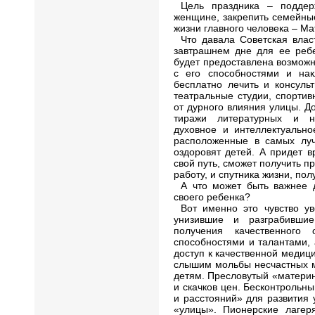
Цель праздника – поддер
женщине, закрепить семейные
жизни главного человека – Ма
Что давала Советская влас
завтрашнем дне для ее ребе
будет предоставлена возможн
с его способностями и нак
бесплатно лечить и консульт
театральные студии, спорти
от дурного влияния улицы. 
тиражи литературных и на
духовное и интеллектуально
расположенные в самых луч
оздоровят детей. А придет 
свой путь, сможет получить п
работу, и спутника жизни, пол
А что может быть важнее 
своего ребенка?
Вот именно это чувство у
унизившие и разграбивши
получения качественного
способностями и талантами,
доступ к качественной медиц
слышим мольбы несчастных 
детям. Пресловутый «материн
и скачков цен. Бесконтрольн
и расстояний» для развития
«улицы». Пионерские лагер