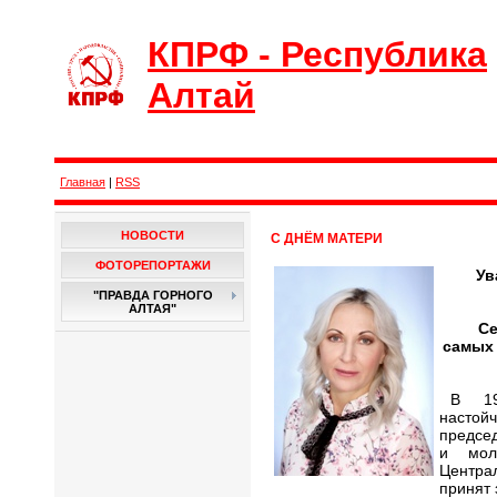
КПРФ - Республика
Алтай
Главная
|
RSS
НОВОСТИ
С ДНЁМ МАТЕРИ
ФОТОРЕПОРТАЖИ
Ув
"ПРАВДА ГОРНОГО
АЛТАЯ"
Се
самых 
В 19
наст
предсе
и мол
Центра
принят 