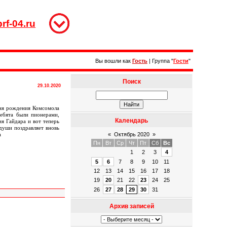
rf-04.ru
Вы вошли как
Гость
|
Группа
"
Гости
"
Поиск
29.10.2020
дня рождения Комсомола
бята были пионерами,
Календарь
я Гайдара и вот теперь
души поздравляет вновь
«
Октябрь 2020
»
а
Пн
Вт
Ср
Чт
Пт
Сб
Вс
1
2
3
4
5
6
7
8
9
10
11
12
13
14
15
16
17
18
19
20
21
22
23
24
25
26
27
28
29
30
31
Архив записей