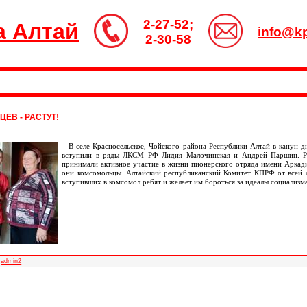
2-27-52;
а Алтай
info@kp
2-30-58
ЕВ - РАСТУТ!
В селе Красносельское, Чойского района Республики Алтай в канун 
вступили в ряды ЛКСМ РФ Лидия Малочинская и Андрей Паршин. Ре
принимали активное участие в жизни пионерского отряда имени Аркади
они комсомольцы. Алтайский республиканский Комитет КПРФ от всей 
вступивших в комсомол ребят и желает им бороться за идеалы социализм
admin2