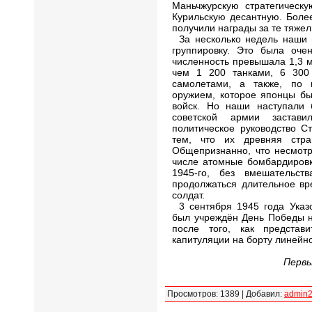
Маньчжурскую стратегическ
Курильскую десантную. Боле
получили награды за те тяжел
За несколько недель наши
группировку. Это была оче
численность превышала 1,3 
чем 1 200 танками, 6 300
самолетами, а также, по 
оружием, которое японцы бы
войск. Но наши наступали 
советской армии застав
политическое руководство С
тем, что их древняя стр
Общепризнанно, что несмотр
числе атомные бомбардировк
1945-го, без вмешательс
продолжаться длительное вр
солдат.
3 сентября 1945 года Ука
был учреждён День Победы н
после того, как предста
капитуляции на борту линей
Первы
Просмотров
:
1389
|
Добавил
:
admin