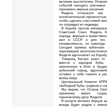
великим мыслителем. Опираяс
событий находить ключевые 
принимать верные решения.
Фидель отличался как
исключительной скромностью.
чтобы сделать счастливой жиз
он оправдал их надежды.
В борьбе против империал
Советский Союз. Фидель К
народа, верным и мужественн
жил в СССР, и для тех, 
независимость, он навсегда
Сегодня пример кубинских 
пережившей капиталистическ
Фиделя вдохновлет на борьбу
Товарищ Кастро ушел от 
вместе с народом Кубы.
закаленную в боях и труда
кубинский народ, вдохнов
оставил о себе память в ум
всему миру.
Центральный Комитет КПРФ
свободной Кубы, родным и со
Мы верим, что Остров Своб
прежнему верен социал
героическому делу Фиделя.
В когорте великих борцов з
всегда будет рядом с име