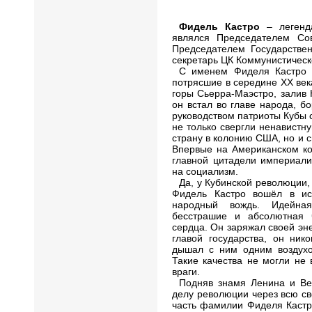
Фидель Кастро
– легенд
являлся Председателем Сов
Председателем Государствен
секретарь ЦК Коммунистической
С именем Фиделя Кастро с
потрясшие в середине ХХ ве
горы Сьерра-Маэстро, залив 
он встал во главе народа, б
руководством патриоты Кубы 
не только свергли ненавистн
страну в колонию США, но и 
Впервые на Американском ко
главной цитадели империали
на социализм.
Да, у Кубинской революции,
Фидель Кастро вошёл в ист
народный вождь. Идейная
бесстрашие и абсолютная 
сердца. Он заряжал своей эне
главой государства, он ник
дышал с ним одним воздухом
Такие качества не могли не
враги.
Подняв знамя Ленина и Ве
делу революции через всю св
часть фамилии Фиделя Кастро