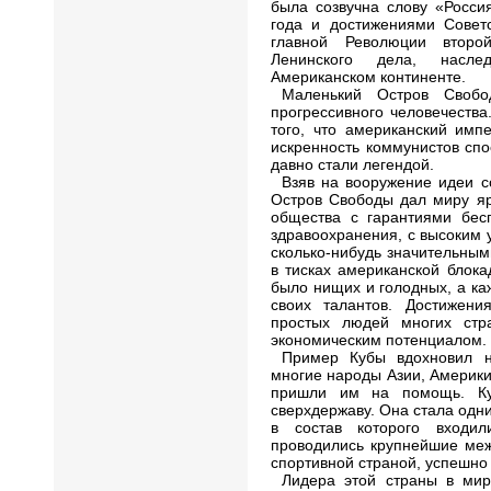
была созвучна слову «Росси
года и достижениями Советс
главной Революции второ
Ленинского дела, насле
Американском континенте.
Маленький Остров Свобо
прогрессивного человечеств
того, что американский имп
искренность коммунистов спо
давно стали легендой.
Взяв на вооружение идеи с
Остров Свободы дал миру яр
общества с гарантиями бесп
здравоохранения, с высоким 
сколько-нибудь значительны
в тисках американской блока
было нищих и голодных, а ка
своих талантов. Достижени
простых людей многих стр
экономическим потенциалом.
Пример Кубы вдохновил н
многие народы Азии, Америки
пришли им на помощь. Ку
сверхдержаву. Она стала одн
в состав которого входи
проводились крупнейшие ме
спортивной страной, успешно
Лидера этой страны в мир