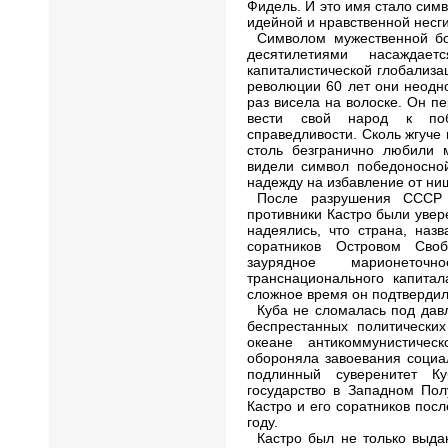
Фидель. И это имя стало си
идейной и нравственной несг
Символом мужественной бо
десятилетиями насаждае
капиталистической глобализ
революции 60 лет они неодн
раз висела на волоске. Он п
вести свой народ к поб
справедливости. Сколь жгуче
столь безгранично любили
видели символ победоносной
надежду на избавление от ни
После разрушения СССР 
противники Кастро были увере
надеялись, что страна, наз
соратников Островом Сво
заурядное марионеточ
транснационального капита
сложное время он подтвердил,
Куба не сломалась под дав
беспрестанных политических
океане антикоммунистиче
обороняла завоевания социа
подлинный суверенитет Ку
государство в Западном Пол
Кастро и его соратников пос
году.
Кастро был не только выд