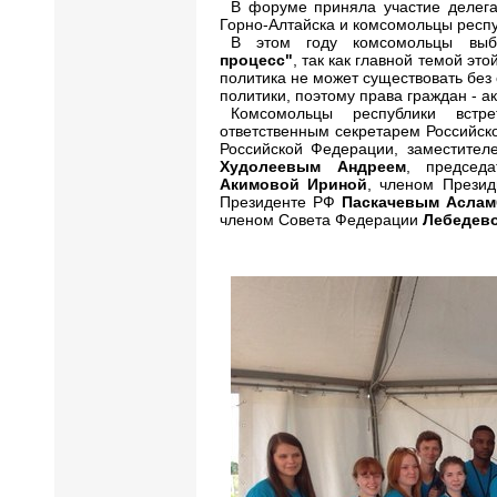
В форуме приняла участие делег
Горно-Алтайска и комсомольцы респу
В этом году комсомольцы выб
процесс"
, так как главной темой эт
политика не может существовать без 
политики, поэтому права граждан - а
Комсомольцы республики встр
ответственным секретарем Российск
Российской Федерации, заместител
Худолеевым Андреем
, председ
Акимовой Ириной
, членом Прези
Президенте РФ
Паскачевым Аслам
членом Совета Федерации
Лебедево