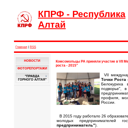
КПРФ - Республика
Алтай
Главная
|
RSS
НОВОСТИ
Комсомольцы РА приняли участие в VII 
роста - 2015"
ФОТОРЕПОРТАЖИ
VII междун
"ПРАВДА
Точки Роста 
ГОРНОГО АЛТАЯ"
Белокуриха 
подворье", 
предпринимат
профиля, мол
России.
В 2015 году работало 26 образова
молодых предпринимателей гос
предприниматель"
).